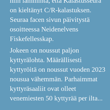
niin lämmintä, että Kalastusseura
on kieltänyt C/R-kalastuksen.
Seuraa facen sivun päivitystä
osoitteessa Neidenelvens
Fiskefellesskap.
Jokeen on noussut paljon
kyttyrälohta. Määrällisesti
kyttyröitä on noussut vuoden 2023
nousua vähemmän. Parhaimmat
kyttyräsaaliit ovat olleet
venemiesten 50 kyttyrää per ilta...