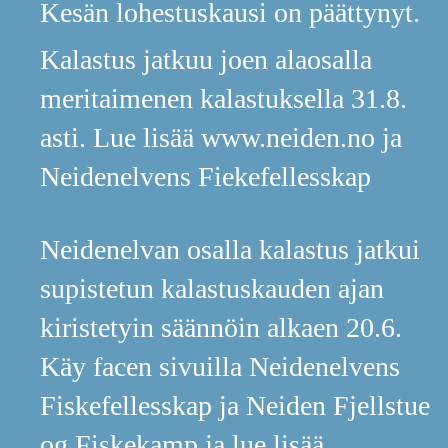
Kesän lohestuskausi on päättynyt.
Kalastus jatkuu joen alaosalla
meritaimenen kalastuksella 31.8.
asti. Lue lisää www.neiden.no ja
Neidenelvens Fiekefellesskap
Neidenelvan osalla kalastus jatkui
supistetun kalastuskauden ajan
kiristetyin säännöin alkaen 20.6.
Käy facen sivuilla Neidenelvens
Fiskefellesskap ja Neiden Fjellstue
og Fiskekamp ja lue lisää.