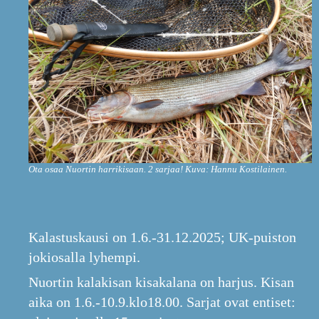
Ota osaa Nuortin harrikisaan. 2 sarjaa! Kuva: Hannu Kostilainen.
Kalastuskausi on 1.6.-31.12.2025; UK-puiston
jokiosalla lyhempi.
Nuortin kalakisan kisakalana on harjus. Kisan
aika on 1.6.-10.9.klo18.00. Sarjat ovat entiset: