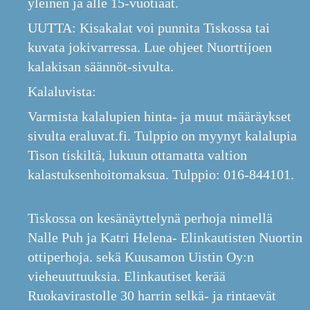
yleinen ja alle 15-vuotiaat.
UUTTA: Kisakalat voi punnita Tiskossa tai
kuvata jokivarressa. Lue ohjeet Nuorttijoen
kalakisan säännöt-sivulta.
Kalaluvista:
Varmista kalalupien hinta- ja muut määräykset
sivulta eraluvat.fi. Tulppio on myynyt kalalupia
Tison tiskiltä, lukuun ottamatta valtion
kalastuksenhoitomaksua.
Tulppio: 016-844101.
Tiskossa on kesänäyttelynä perhoja nimellä
Nalle Puh ja Katri Helena- Elinkautisten Nuortin
ottiperhoja. sekä Kuusamon Uistin Oy:n
vieheuuttuuksia.
Elinkautiset kerää
Ruokavirastolle 30 harrin selkä- ja rintaevät