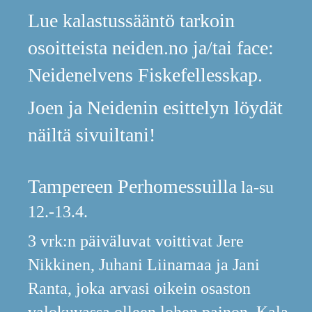
Lue kalastussääntö tarkoin
osoitteista neiden.no ja/tai face:
Neidenelvens Fiskefellesskap.
Joen ja Neidenin esittelyn löydät
näiltä sivuiltani!
Tampereen Perhomessuilla
la-su
12.-13.4.
3 vrk:n päiväluvat voittivat Jere
Nikkinen, Juhani Liinamaa ja Jani
Ranta, joka arvasi oikein osaston
valokuvassa olleen lohen painon. Kala